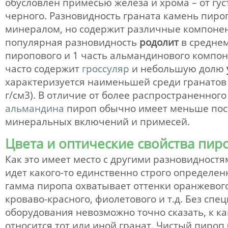
обусловлен примесью железа и хрома – от гус
черного. Разновидность граната камень пиро
минералом, но содержит различные компоне
популярная разновидность
родолит
в среднем
пиропового и 1 часть альмандинового компон
часто содержит
гроссуляр
и небольшую долю
характеризуется наименьшей среди гранатов 
г/см3). В отличие от более распространенного
альмандина
пироп обычно имеет меньше пос
минеральных включений и примесей.
Цвета и оптические свойства пир
Как это имеет место с другими разновидност
идет какого-то единственно строго определен
гамма пиропа охватывает оттенки оранжевого
кроваво-красного, фиолетового и т.д. Без спе
оборудования невозможно точно сказать, к к
относится тот или иной гранат. Чистый пироп