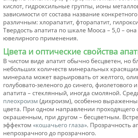
кислот, гидроксильные группы, ионы металлов
зависимости от состава название конкретног
различным: хлорапатит, фторапатит, гилрокси
Твердость апатита по шкале Мооса – 5,0 – он
ювелирного применения.
Цвета и оптические свойства апат
В чистом виде апатит обычно бесцветен, но 
небольших количеств минеральных красящих
минерала может варьировать от желтого, оли
голубовато-зеленого до синего, фиолетового и 
апатита – стеклянный, иногда смоляной. Сред
плеохроизм
(дихроизм), особенно выраженны
цвета. При одном направлении проходящего с
окрашенным, при другом – бесцветным. Встр
эффектом
«кошачьего глаза»
. Прозрачность ап
непрозрачного до прозрачного.