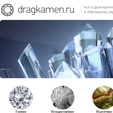
все о драгоценн
и ювелирных ук
Главная
Полудрагоценные
Поделочные