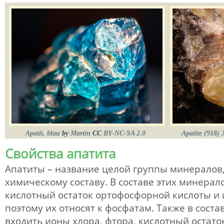
Apatit, blau
by
Martin
CC
BY-NC-SA 2.0
Apatite (918)
Свойства апатита
Апатиты – название целой группы минералов,
химическому составу. В составе этих минерало
кислотный остаток ортофосфорной кислоты и 
поэтому их относят к фосфатам. Также в соста
входить ионы хлора, фтора, кислотный остато