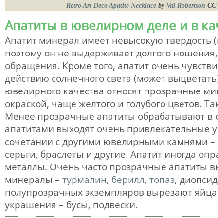
Retro Art Deco Apatite Necklace
by
Val Robertson
CC
Апатиты в ювелирном деле и в ка
Апатит минерал имеет невысокую твердость (м
поэтому он не выдерживает долгого ношения,
обращения. Кроме того, апатит очень чувств
действию солнечного света (может выцветать)
ювелирного качества относят прозрачные ми
окраской, чаще желтого и голубого цветов. Та
Менее прозрачные апатиты обрабатывают в
апатитами выходят очень привлекательные у
сочетании с другими ювелирными камнями – 
серьги, браслеты и другие. Апатит иногда оп
металлы. Очень часто прозрачные апатиты в
минералы –
турмалин
,
берилл
,
топаз
, диопсид
полупрозрачных экземпляров вырезают яйца,
украшения – бусы, подвески.