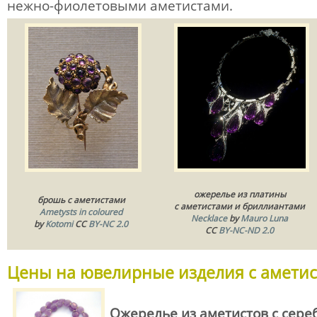
нежно-фиолетовыми аметистами.
ожерелье из платины
брошь с аметистами
с аметистами и бриллиантами
Ametysts in coloured
Necklace
by
Mauro Luna
by
Kotomi
CC
BY-NC 2.0
CC
BY-NC-ND 2.0
Цены на ювелирные изделия с амети
Ожерелье из аметистов с сер