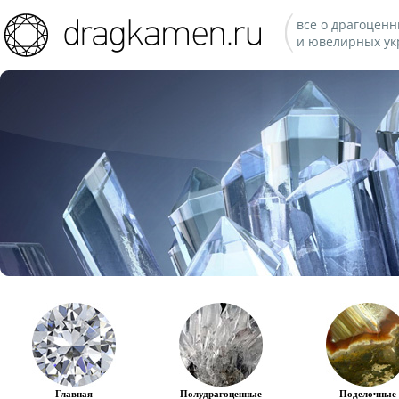
все о драгоценн
и ювелирных ук
Главная
Полудрагоценные
Поделочные