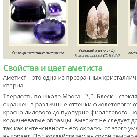
Розовый аметист by
Сине-фиолетовые аметисты
Амет
Frank Kovalchek
CC
BY 2.0
Свойства и цвет аметиста
Аметист – это одна из прозрачных кристалли
кварца.
Твердость по шкале Мооса - 7,0. Блеск – стек
окрашен в различные оттенки фиолетового: от
красно-лилового до пурпурно-фиолетового, н
коричневатые образцы. Аметист не следует до
так как интенсивность его окраски от этого у
выгорает. Под воздействием высокой темпер