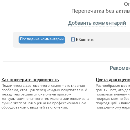
Оп
Перепечатка без акти
Добавить комментарий
Последние комментарии
ВКонтакте
Рекоме
Как проверить подлинность
Цвета драгоцен
Подлинность драгоценного камня – это главная
Разнообразие цвето
проблема, стоящая перед каждым покупателем. А
гранях - вот, что 
между тем решается она очень просто –
привлекательными 
консультация опытного геммолога или ювелира, а
природе можно без 
лучше экспертная оценка на профессиональном
подходящий к вашем
оборудовании с выдачей заключения.
праздничному наря