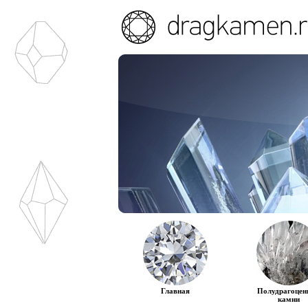
Главная
Полудрагоцен
камни