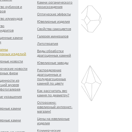
Камни органического
тво рубинов и
происхождения
ров
Оптические эффекты
тво изумрудов
Ювелирные изделия
тво
Свойства самоцветов
андритов
Галерея минералов
ценные камни
и
Литотерапия
зины
Виды обработки
ирных изделий
драгоценных камней
рные новости
Ювелирные заводы
рческие новости
Распределение
рных фирм
драгоценных и
полудрагоценных
ценности из
камней по цвету
кций музеев
 фотогалерея
Как рассчитать вес
камня по диаметру?
е украшения
Осторожно:
ювелирный интернет-
ярные камни
магазин!
Цены на ювелирные
ярные камни
изделия
Коммерческие
равильно носить