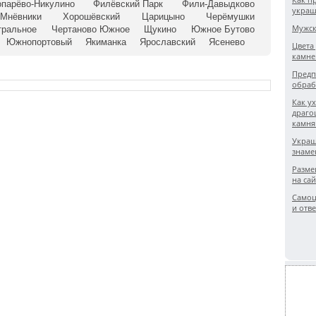
опарёво-Никулино
Филёвский Парк
Фили-Давыдково
украш
-Мнёвники
Хорошёвский
Царицыно
Черёмушки
Мужск
тральное
Чертаново Южное
Щукино
Южное Бутово
Южнопортовый
Якиманка
Ярославский
Ясенево
Цвета
камне
Предп
обраб
Как у
драго
камн
Укра
знаме
Разме
на сай
Самоц
и отве