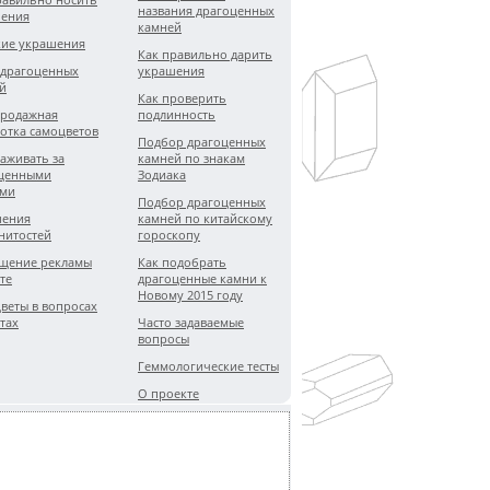
названия драгоценных
ения
камней
ие украшения
Как правильно дарить
 драгоценных
украшения
й
Как проверить
родажная
подлинность
отка самоцветов
Подбор драгоценных
хаживать за
камней по знакам
ценными
Зодиака
ями
Подбор драгоценных
шения
камней по китайскому
нитостей
гороскопу
щение рекламы
Как подобрать
те
драгоценные камни к
Новому 2015 году
веты в вопросах
тах
Часто задаваемые
вопросы
Геммологические тесты
О проекте