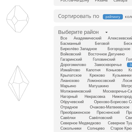
Ростов-на-Дону
Рязань
Самара
Сортировать по
кол
рейтингу
Выберите район
Все
Академический
Алексеевски
Басманный
Беговой
Беск
Бирюлёво Западное
Богородское
Войковский
Восточное Дегунино
Гагаринский
Головинский
Го
Дорогомилово
Замоскворечье
З
Измайлово
Капотня
Коньково
К
Крылатское
Крюково
Кузьминки
Лианозово
Ломоносовский
Лоси
Марьино
Матушкино
Метро
Молжаниновский
Москворечье-С
Нагорный
Некрасовка
Нижегород
Обручевский
Орехово-Борисово С
Отрадное
Очаково-Матвеевское
Преображенское
Пресненский
Пр
Савёлки
Савёловский
Сви
Северное Медведково
Северное Ту
Сокольники
Солнцево
Старое Крю