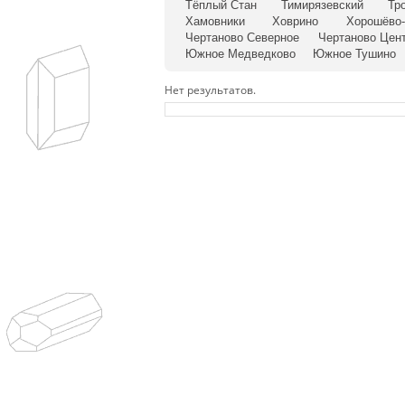
Тёплый Стан
Тимирязевский
Тр
Хамовники
Ховрино
Хорошёво
Чертаново Северное
Чертаново Цен
Южное Медведково
Южное Тушино
Нет результатов.