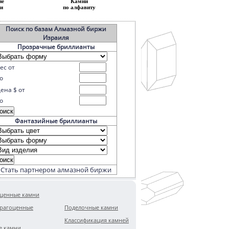
ие
Камни
и
по алфавиту
Поиск по базам Алмазной биржи
Израиля
Прозрачные бриллианты
ес от
о
ена $ от
о
Фантазийные бриллианты
Стать партнером алмазной биржи
ценные камни
рагоценные
Поделочные камни
Классификация камней
е камни