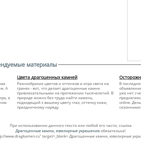
ендуемые материалы
Цвета драгоценных камней
Осторожн
ная
Разнообразие цветов и оттенков и игра света на
В последне
м. А
гранях - вот, что делает драгоценные камни
объявлени
привлекательными на протяжении тысячелетий. В
уже нет сч
ра, а
природе можно без труда найти камень,
предлагаю
ьном
подходящий к вашему цвету глаз, оттенку кожи,
online. Де
праздничному наряду.
сезонными 
При использовании данного текста или любой его части, ссылка
Драгоценные камни, ювелирные украшения
обязательна!
ttp://www.dragkamen.ru" target=_blank> Драгоценные камни, ювелирные укр