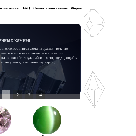
е магазины
FAQ
Оцените ваш камень
Форум
енных камней
 и оттенков и игра света на гранях - вот, что
е камни привлекательными на протяжении
роде можно без труда найти камень, подходящий к
 оттенку кожи, праздничному наряду.
1
2
3
4