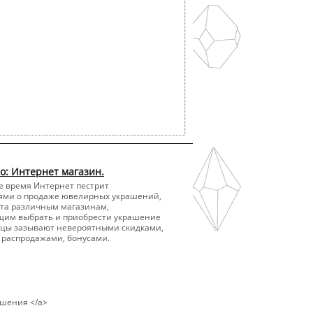
о: Интернет магазин.
е время Интернет пестрит
ями о продаже ювелирных украшений,
ета различным магазинам,
щим выбрать и приобрести украшение
льцы зазывают невероятными скидками,
распродажами, бонусами.
ашения </a>