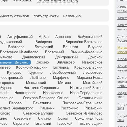
Уфа
Челябинск
Выбрать другой город
Качес
сапфи
ичеству отзывов
популярности
названию
Качес
Качес
алекс
Драго
й
Алтуфьевский
Арбат
Аэропорт
Бабушкинский
Росси
удниковский
Бибирево
Бирюлёво Восточное
Братеево
Бутырский
Вешняки
Внуково
Мага
ювел
Восточное Измайлово
Восточный
Выхино-Жулебино
льяново
Даниловский
Дмитровский
Донской
Ювели
Зюзино
Зябликово
Ивановское
ападное Дегунино
Комме
оптево
Косино-Ухтомский
Котловка
Красносельский
ювели
Кунцево
Куркино
Левобережный
Лефортово
Драго
ноостровский
Люблино
Марфино
Марьина Роща
колле
городок
Мещанский
Митино
Можайский
Вены:
абурово
Нагатино-Садовники
Нагатинский Затон
ский
Новогиреево
Новокосино
Ново-Переделкино
Модны
2013
еверное
Орехово-Борисово Южное
Останкинский
Перово
Печатники
Покровское-Стрешнево
Попул
оспект Вернадского
Раменки
Ростокино
Рязанский
2013
блово
Северное Бутово
Северное Измайлово
Попул
шино
Северный
Силино
Сокол
Соколиная Гора
2014
ково
Строгино
Таганский
Тверской
Текстильщики
Как п