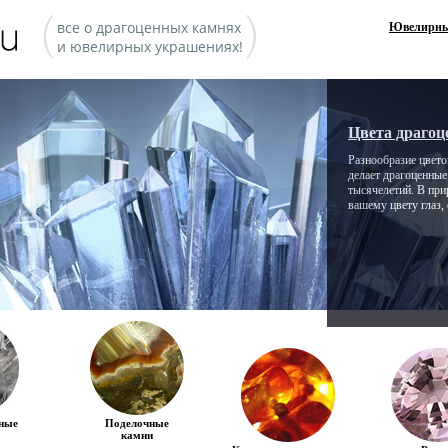
все о драгоценных камнях
Ювелирны
и ювелирных украшениях!
Цвета драгоц
Разнообразие цветов
делает драгоценны
тысячелетий. В при
вашему цвету глаз,
ные
Поделочные
камни