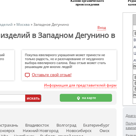
Камни органическогo
Редк
происхождения
камн
зделий
»
Москва
»
Западное Дегунино
Вход
изделий в Западном Дегунино в
В
д
Ц
ший
Покупка ювелирного украшения может принести не
его
только радость, но и разочарование от неудачного
д
выбора ювелирного салона. Ваш отзыв может стать
решающим для многих людей!
Оставьте свой отзыв!
Информация для представителей фирм
на карте
Драго
Полуд
Астрахань
Владивосток
Волгоград
Екатеринбург
камни
сноярск
Нижний Новгород
Новосибирск
Омск
Редки