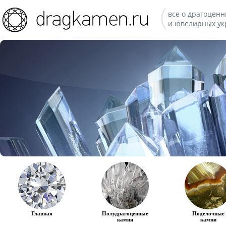
все о драгоценн
и ювелирных ук
Главная
Полудрагоценные
Поделочные
камни
камни