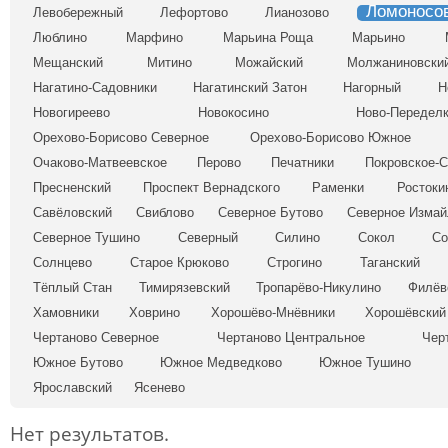
Ломоносо
Левобережный
Лефортово
Лианозово
Люблино
Марфино
Марьина Роща
Марьино
Мещанский
Митино
Можайский
Молжаниновски
Нагатино-Садовники
Нагатинский Затон
Нагорный
Н
Новогиреево
Новокосино
Ново-Передел
Орехово-Борисово Северное
Орехово-Борисово Южное
Очаково-Матвеевское
Перово
Печатники
Покровское-
Пресненский
Проспект Вернадского
Раменки
Ростоки
Савёловский
Свиблово
Северное Бутово
Северное Измай
Северное Тушино
Северный
Силино
Сокол
Со
Солнцево
Старое Крюково
Строгино
Таганский
Тёплый Стан
Тимирязевский
Тропарёво-Никулино
Филёв
Хамовники
Ховрино
Хорошёво-Мнёвники
Хорошёвский
Чертаново Северное
Чертаново Центральное
Чер
Южное Бутово
Южное Медведково
Южное Тушино
Ярославский
Ясенево
Нет результатов.