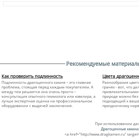
Рекомендуемые материал
Как проверить подлинность
Цвета драгоцен
Подлинность драгоценного камня – это главная
Разнообразие цвето
проблема, стоящая перед каждым покупателем. А
гранях - вот, что 
между тем решается она очень просто –
привлекательными 
консультация опытного геммолога или ювелира, а
природе можно без 
лучше экспертная оценка на профессиональном
подходящий к вашем
оборудовании с выдачей заключения.
праздничному наря
При использовании дан
Драгоценные камни
<a href="http://www.dragkamen.ru" tar