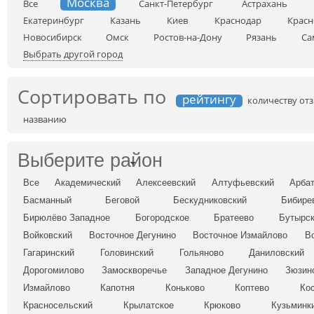
Москва
Все
Санкт-Петербург
Астрахань
Екатеринбург
Казань
Киев
Краснодар
Красн
Новосибирск
Омск
Ростов-на-Дону
Рязань
Са
Выбрать другой город
Сортировать по
рейтингу
количеству от
названию
Выберите район
Все
Академический
Алексеевский
Алтуфьевский
Арба
Басманный
Беговой
Бескудниковский
Бибире
Бирюлёво Западное
Богородское
Братеево
Бутырс
Войковский
Восточное Дегунино
Восточное Измайлово
В
Гагаринский
Головинский
Гольяново
Даниловский
Дорогомилово
Замоскворечье
Западное Дегунино
Зюзин
Измайлово
Капотня
Коньково
Коптево
Ко
Красносельский
Крылатское
Крюково
Кузьминк