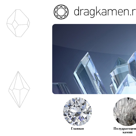
Главная
Полудрагоцен
камни