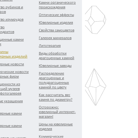
Камни органического
тво рубинов и
происхождения
ров
Оптические эффекты
тво изумрудов
Ювелирные изделия
тво
Свойства самоцветов
андритов
Галерея минералов
ценные камни
и
Литотерапия
зины
Виды обработки
ирных изделий
драгоценных камней
рные новости
Ювелирные заводы
рческие новости
Распределение
рных фирм
драгоценных и
полудрагоценных
ценности из
камней по цвету
кций музеев
 фотогалерея
Как рассчитать вес
камня по диаметру?
е украшения
Осторожно:
ювелирный интернет-
ярные камни
магазин!
Цены на ювелирные
ярные камни
изделия
Коммерческие
равильно носить