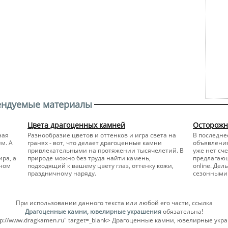
ендуемые материалы
Цвета драгоценных камней
Осторожн
ная
Разнообразие цветов и оттенков и игра света на
В последне
м. А
гранях - вот, что делает драгоценные камни
объявлени
привлекательными на протяжении тысячелетий. В
уже нет сч
ра, а
природе можно без труда найти камень,
предлагаю
ьном
подходящий к вашему цвету глаз, оттенку кожи,
online. Де
праздничному наряду.
сезонными 
При использовании данного текста или любой его части, ссылка
Драгоценные камни, ювелирные украшения
обязательна!
ttp://www.dragkamen.ru" target=_blank> Драгоценные камни, ювелирные укр