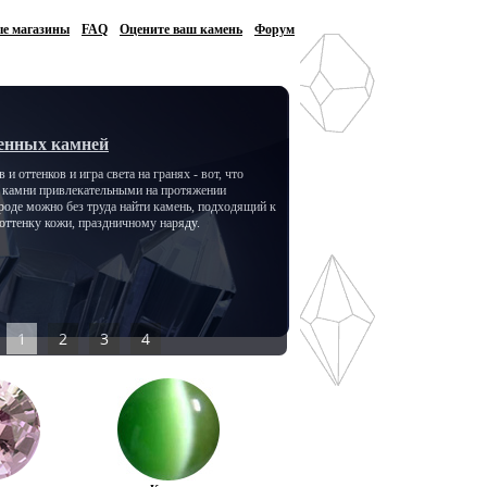
е магазины
FAQ
Оцените ваш камень
Форум
енных камней
 и оттенков и игра света на гранях - вот, что
е камни привлекательными на протяжении
роде можно без труда найти камень, подходящий к
 оттенку кожи, праздничному наряду.
1
2
3
4