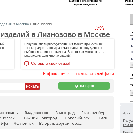
Камни органическогo
Редк
происхождения
камн
зделий
»
Москва
»
Лианозово
Вход
изделий в Лианозово в Москве
В
ший
Покупка ювелирного украшения может принести не
д
его
только радость, но и разочарование от неудачного
Ц
выбора ювелирного салона. Ваш отзыв может стать
решающим для многих людей!
д
Оставьте свой отзыв!
Информация для представителей фирм
на карте
Астрахань
Владивосток
Волгоград
Екатеринбург
Драго
сноярск
Нижний Новгород
Новосибирск
Омск
Полуд
Уфа
Челябинск
Выбрать другой город
камни
Редки