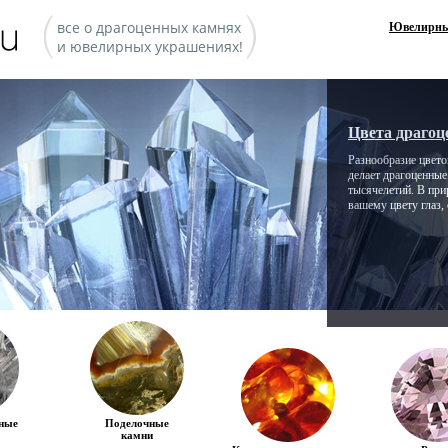
все о драгоценных камнях
Ювелирны
и ювелирных украшениях!
Цвета драгоц
Разнообразие цветов
делает драгоценны
тысячелетий. В при
вашему цвету глаз,
ные
Поделочные
камни