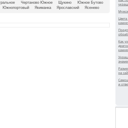
тральное
Чертаново Южное
Щукино
Южное Бутово
украш
Южнопортовый
Якиманка
Ярославский
Ясенево
Мужск
Цвета
камне
Предп
обраб
Как у
драго
камн
Укра
знаме
Разме
на сай
Самоц
и отве