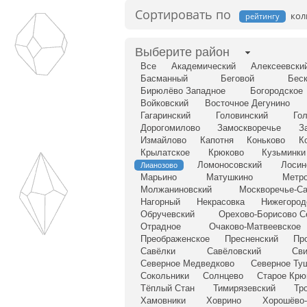
Сортировать по
кол
рейтингу
Выберите район
Все
Академический
Алексеевски
Басманный
Беговой
Беск
Бирюлёво Западное
Богородское
Войковский
Восточное Дегунино
Гагаринский
Головинский
Го
Дорогомилово
Замоскворечье
З
Измайлово
Капотня
Коньково
К
Крылатское
Крюково
Кузьминки
Ломоносовский
Лосин
Лианозово
Марьино
Матушкино
Метро
Молжаниновский
Москворечье-С
Нагорный
Некрасовка
Нижегород
Обручевский
Орехово-Борисово С
Отрадное
Очаково-Матвеевское
Преображенское
Пресненский
Пр
Савёлки
Савёловский
Сви
Северное Медведково
Северное Ту
Сокольники
Солнцево
Старое Крю
Тёплый Стан
Тимирязевский
Тр
Хамовники
Ховрино
Хорошёво