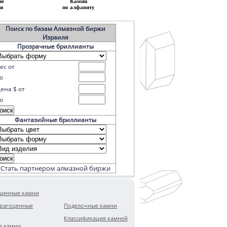
ие
Камни
и
по алфавиту
Поиск по базам Алмазной биржи
Израиля
Прозрачные бриллианты
ес от
о
ена $ от
о
Фантазийные бриллианты
Стать партнером алмазной биржи
ценные камни
рагоценные
Поделочные камни
Классификация камней
е камни