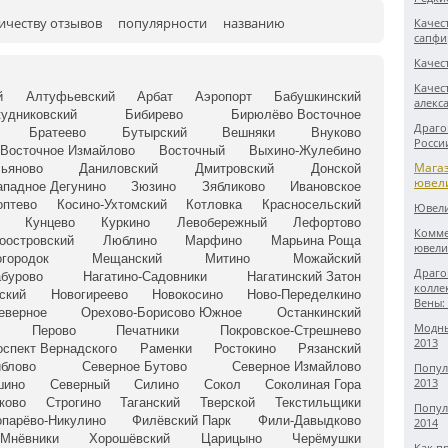
ичеству отзывов
популярности
названию
Качес
сапфи
Качес
Качес
й
Алтуфьевский
Арбат
Аэропорт
Бабушкинский
алекс
удниковский
Бибирево
Бирюлёво Восточное
Драго
Братеево
Бутырский
Вешняки
Внуково
Росси
Восточное Измайлово
Восточный
Выхино-Жулебино
Мага
льяново
Даниловский
Дмитровский
Донской
ювел
ападное Дегунино
Зюзино
Зябликово
Ивановское
оптево
Косино-Ухтомский
Котловка
Красносельский
Ювели
Кунцево
Куркино
Левобережный
Лефортово
Комме
оостровский
Люблино
Марфино
Марьина Роща
ювели
городок
Мещанский
Митино
Можайский
Драго
абурово
Нагатино-Садовники
Нагатинский Затон
колле
ский
Новогиреево
Новокосино
Ново-Переделкино
Вены:
еверное
Орехово-Борисово Южное
Останкинский
Модны
Перово
Печатники
Покровское-Стрешнево
2013
оспект Вернадского
Раменки
Ростокино
Рязанский
блово
Северное Бутово
Северное Измайлово
Попул
2013
шино
Северный
Силино
Сокол
Соколиная Гора
ково
Строгино
Таганский
Тверской
Текстильщики
Попул
опарёво-Никулино
Филёвский Парк
Фили-Давыдково
2014
-Мнёвники
Хорошёвский
Царицыно
Черёмушки
Как п