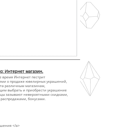
о: Интернет магазин.
е время Интернет пестрит
ями о продаже ювелирных украшений,
ета различным магазинам,
щим выбрать и приобрести украшение
льцы зазывают невероятными скидками,
распродажами, бонусами.
ашения </a>