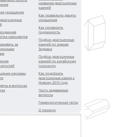
названия драгоценных
ения
камней
ие украшения
Как правильно дарить
 драгоценных
украшения
й
Как проверить
родажная
подлинность
отка самоцветов
Подбор драгоценных
хаживать за
камней по знакам
ценными
Зодиака
ями
Подбор драгоценных
шения
камней по китайскому
нитостей
гороскопу
щение рекламы
Как подобрать
те
драгоценные камни к
Новому 2015 году
веты в вопросах
тах
Часто задаваемые
вопросы
Геммологические тесты
О проекте