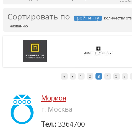
Сортировать по
рейтингу
количеству от
названию
«
‹
1
2
3
4
5
›
Морион
г. Москва
Тел.:
3364700