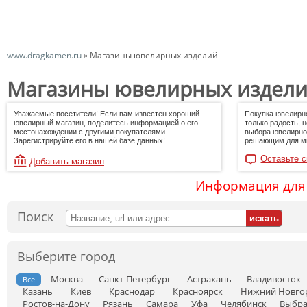
www.dragkamen.ru
»
Магазины ювелирных изделий
Магазины ювелирных издел
Уважаемые посетители! Если вам известен хороший
Покупка ювелирн
ювелирный магазин, поделитесь информацией о его
только радость, 
местонахождении с другими покупателями.
выбора ювелирно
Зарегистрируйте его в нашей базе данных!
решающим для мн
Оставьте с
Добавить магазин
Информация для
Поиск
Выберите город
Москва
Санкт-Петербург
Астрахань
Владивосток
Все
Казань
Киев
Краснодар
Красноярск
Нижний Новго
Ростов-на-Дону
Рязань
Самара
Уфа
Челябинск
Выбра