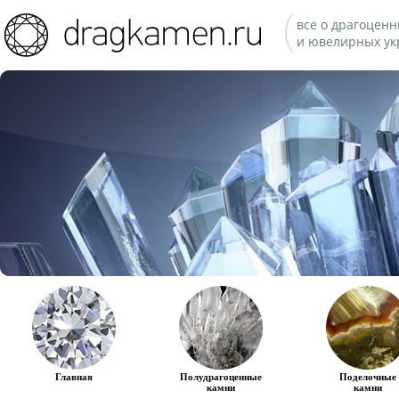
все о драгоценн
и ювелирных ук
Главная
Полудрагоценные
Поделочные
камни
камни