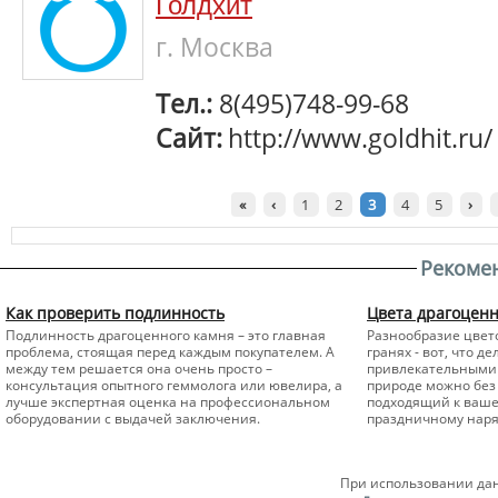
Голдхит
г. Москва
Тел.:
8(495)748-99-68
Сайт:
http://www.goldhit.ru/
«
‹
1
2
3
4
5
›
Рекоме
Как проверить подлинность
Цвета драгоцен
Подлинность драгоценного камня – это главная
Разнообразие цвето
проблема, стоящая перед каждым покупателем. А
гранях - вот, что 
между тем решается она очень просто –
привлекательными 
консультация опытного геммолога или ювелира, а
природе можно без 
лучше экспертная оценка на профессиональном
подходящий к вашем
оборудовании с выдачей заключения.
праздничному наря
При использовании дан