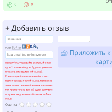
От
0
0
+
Добавить отзыв
или
Войти
Приложить к 
карт
Пожалуйста, указывайте реальный e-mail
адрес! На данный адрес будет отправлено
письмо с активационной ссылкой.
Комментарий появится на сайте только
после перехода по этой ссылке. Нам важно
знать, что вы реальный человек, а не спам-
бот. Кроме того на данный адрес вы будете
получать уведомления об ответах на Ваш
отзыв.
Оценка