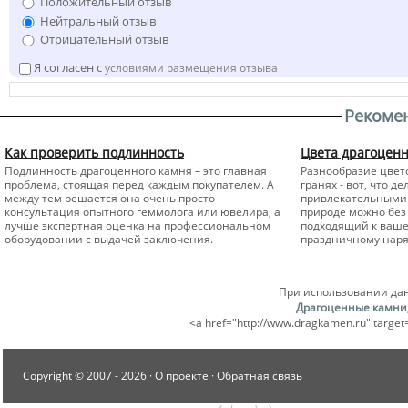
Положительный отзыв
Нейтральный отзыв
Отрицательный отзыв
Я согласен с
условиями размещения отзыва
Рекоме
Как проверить подлинность
Цвета драгоцен
Подлинность драгоценного камня – это главная
Разнообразие цвето
проблема, стоящая перед каждым покупателем. А
гранях - вот, что 
между тем решается она очень просто –
привлекательными 
консультация опытного геммолога или ювелира, а
природе можно без 
лучше экспертная оценка на профессиональном
подходящий к вашем
оборудовании с выдачей заключения.
праздничному наря
При использовании дан
Драгоценные камни
<a href="http://www.dragkamen.ru" tar
Copyright © 2007 -
2026 ·
О проекте
·
Обратная связь