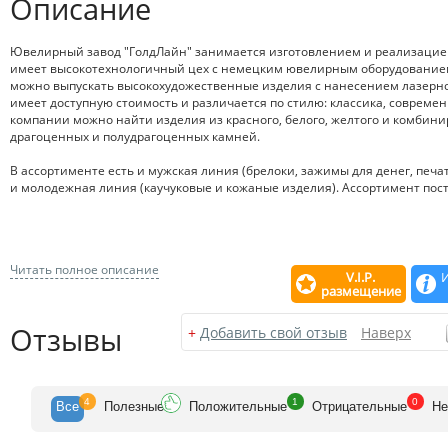
Описание
Ювелирный завод "ГолдЛайн" занимается изготовлением и реализаци
имеет высокотехнологичный цех с немецким ювелирным оборудованием
можно выпускать высокохудожественные изделия с нанесением лазерно
имеет доступную стоимость и различается по стилю: классика, современ
компании можно найти изделия из красного, белого, желтого и комбини
драгоценных и полудрагоценных камней.
В ассортименте есть и мужская линия (брелоки, зажимы для денег, печа
и молодежная линия (каучуковые и кожаные изделия). Ассортимент пос
Читать полное описание
V.I.P.
размещение
Отзывы
+
Добавить свой отзыв
Наверх
4
1
0
Все
Полезн
ые
Положит
ельные
Отрицат
ельные
Не