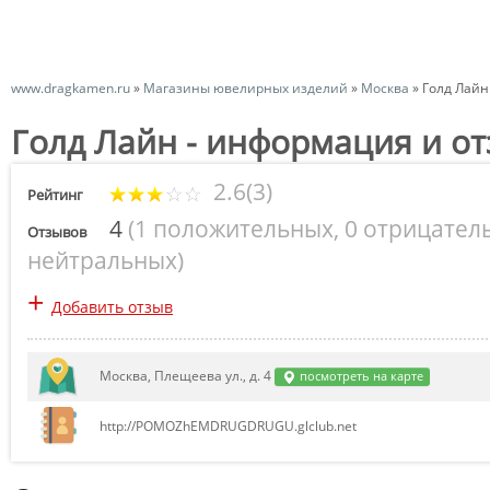
www.dragkamen.ru
»
Магазины ювелирных изделий
»
Москва
»
Голд Лайн
Голд Лайн - информация и о
2.6(3)
Рейтинг
4
(
1 положительных
,
0 отрицател
Отзывов
нейтральных
)
+
Добавить отзыв
Москва, Плещеева ул., д. 4
посмотреть на карте
http://POMOZhEMDRUGDRUGU.glclub.net