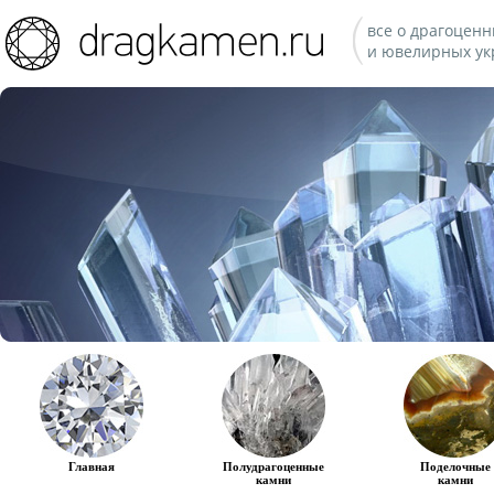
все о драгоценн
и ювелирных ук
Главная
Полудрагоценные
Поделочные
камни
камни