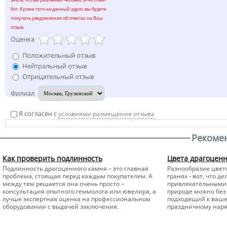
бот. Кроме того на данный адрес вы будете
получать уведомления об ответах на Ваш
отзыв.
Оценка
Положительный отзыв
Нейтральный отзыв
Отрицательный отзыв
Филиал
Я согласен с
условиями размещения отзыва
Рекоме
Как проверить подлинность
Цвета драгоцен
Подлинность драгоценного камня – это главная
Разнообразие цвето
проблема, стоящая перед каждым покупателем. А
гранях - вот, что 
между тем решается она очень просто –
привлекательными 
консультация опытного геммолога или ювелира, а
природе можно без 
лучше экспертная оценка на профессиональном
подходящий к вашем
оборудовании с выдачей заключения.
праздничному наря