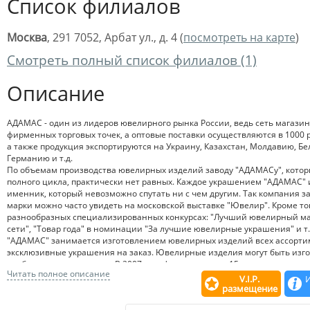
Список филиалов
Москва
, 291 7052, Арбат ул., д. 4 (
посмотреть на карте
)
Смотреть полный список филиалов (1)
Описание
АДАМАС - один из лидеров ювелирного рынка России, ведь сеть магазин
фирменных торговых точек, а оптовые поставки осуществляются в 1000
а также продукция экспортируются на Украину, Казахстан, Молдавию, Бе
Германию и т.д.
По объемам производства ювелирных изделий заводу "АДАМАСу", кото
полного цикла, практически нет равных. Каждое украшением "АДАМАС" 
именник, который невозможно спутать ни с чем другим. Так компания 
марки можно часто увидеть на московской выставке "Ювелир". Кроме то
разнообразных специализированных конкурсах: "Лучший ювелирный ма
сети", "Товар года" в номинации "За лучшие ювелирные украшения" и т.
"АДАМАС" занимается изготовлением ювелирных изделий всех ассортим
эксклюзивные украшения на заказ. Ювелирные изделия могут быть изгот
пробы различных цветов. В 2007 году фирма продала 15 тонн ювелирных
Читать полное описание
V.I.P.
размещение