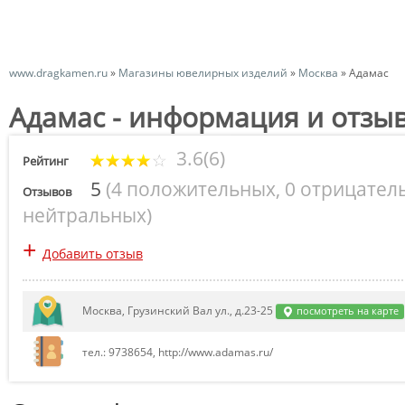
www.dragkamen.ru
»
Магазины ювелирных изделий
»
Москва
»
Адамас
Адамас - информация и отзы
3.6(6)
Рейтинг
5
(
4 положительных
,
0 отрицател
Отзывов
нейтральных
)
+
Добавить отзыв
Москва, Грузинский Вал ул., д.23-25
посмотреть на карте
тел.: 9738654, http://www.adamas.ru/