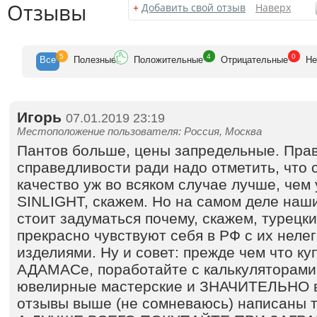
Отзывы
+
Добавить свой отзыв
Наверх
5
4
0
Все
Полезн
ые
Положит
ельные
Отрицат
ельные
Не
Игорь
07.01.2019 23:19
Местоположение пользователя: Россия, Москва
Пантов больше, цены запредельные. Пра
справедливости ради надо отметить, что
качество уж во всяком случае лучше, че
SINLIGHT, скажем. Но на самом деле наш
стоит задуматься почему, скажем, турецк
прекрасно чувствуют себя в РФ с их неле
изделиями. Ну и совет: прежде чем что ку
АДАМАСе, поработайте с калькуляторами,
ювелирные мастерские и ЗНАЧИТЕЛЬНО в
отзывы выше (не сомневаюсь) написаны