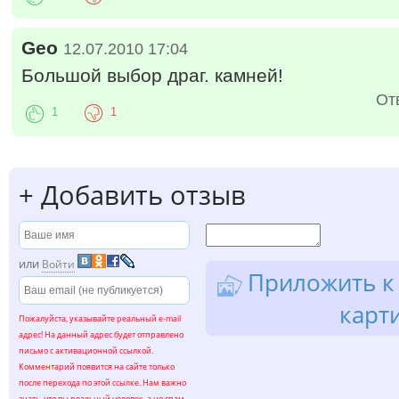
Geo
12.07.2010 17:04
Большой выбор драг. камней!
От
1
1
+
Добавить отзыв
или
Войти
Приложить к 
карт
Пожалуйста, указывайте реальный e-mail
адрес! На данный адрес будет отправлено
письмо с активационной ссылкой.
Комментарий появится на сайте только
после перехода по этой ссылке. Нам важно
знать, что вы реальный человек, а не спам-