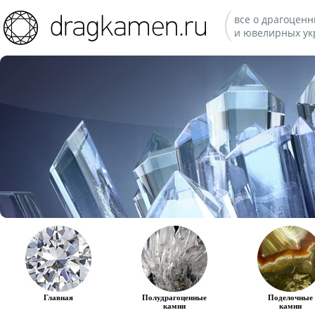
все о драгоценн
и ювелирных ук
Главная
Полудрагоценные
Поделочные
камни
камни