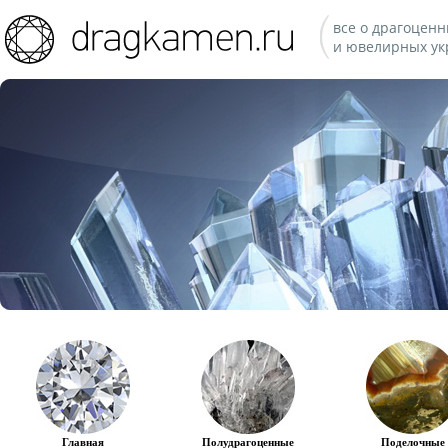
все о драгоценн
и ювелирных ук
Главная
Полудрагоценные
Поделочные