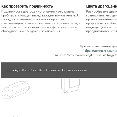
Как проверить подлинность
Цвета драгоцен
Подлинность драгоценного камня – это главная
Разнообразие цвето
проблема, стоящая перед каждым покупателем. А
гранях - вот, что 
между тем решается она очень просто –
привлекательными 
консультация опытного геммолога или ювелира, а
природе можно без 
лучше экспертная оценка на профессиональном
подходящий к вашем
оборудовании с выдачей заключения.
праздничному наря
При использовании дан
Драгоценные камни
<a href="http://www.dragkamen.ru" tar
Copyright © 2007 -
2026 ·
О проекте
·
Обратная связь