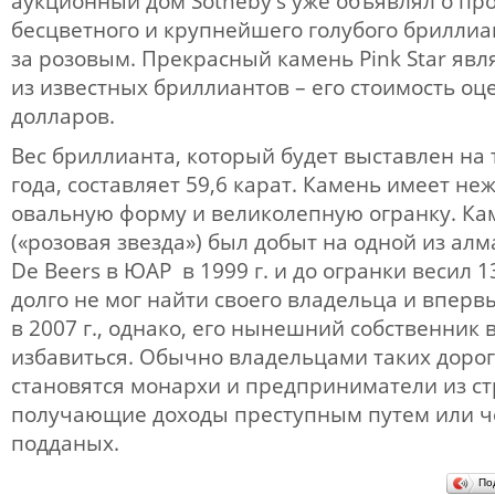
аукционный дом Sotheby's уже объявлял о п
бесцветного и крупнейшего голубого бриллиа
за розовым. Прекрасный камень Pink Star яв
из известных бриллиантов – его стоимость оц
долларов.
Вес бриллианта, который будет выставлен на 
года, составляет 59,6 карат. Камень имеет не
овальную форму и великолепную огранку. Кам
(«розовая звезда») был добыт на одной из ал
De Beers в ЮАР в 1999 г. и до огранки весил 1
долго не мог найти своего владельца и вперв
в 2007 г., однако, его нынешний собственник 
избавиться. Обычно владельцами таких доро
становятся монархи и предприниматели из ст
получающие доходы преступным путем или че
подданых.
По