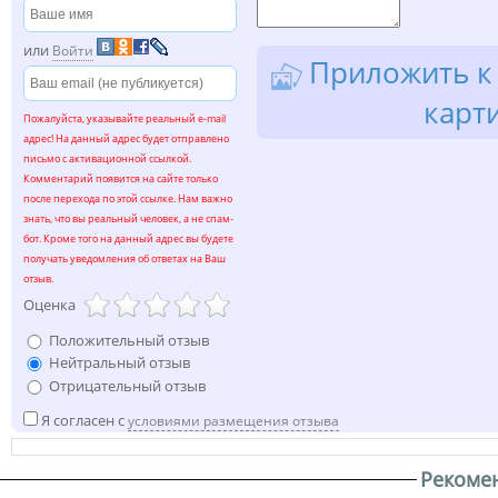
или
Войти
Приложить к 
карт
Пожалуйста, указывайте реальный e-mail
адрес! На данный адрес будет отправлено
письмо с активационной ссылкой.
Комментарий появится на сайте только
после перехода по этой ссылке. Нам важно
знать, что вы реальный человек, а не спам-
бот. Кроме того на данный адрес вы будете
получать уведомления об ответах на Ваш
отзыв.
Оценка
Положительный отзыв
Нейтральный отзыв
Отрицательный отзыв
Я согласен с
условиями размещения отзыва
Рекоме