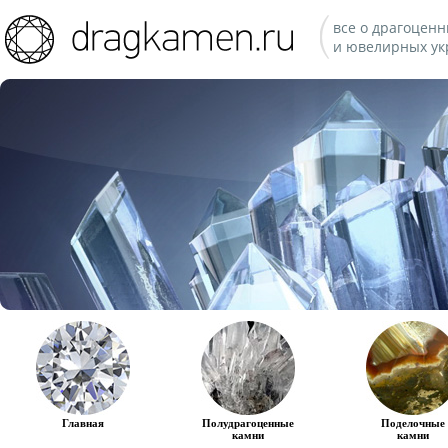
все о драгоценн
и ювелирных ук
Главная
Полудрагоценные
Поделочные
камни
камни