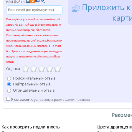
или
Войти
Приложить к 
карт
Пожалуйста, указывайте реальный e-mail
адрес! На данный адрес будет отправлено
письмо с активационной ссылкой.
Комментарий появится на сайте только
после перехода по этой ссылке. Нам важно
знать, что вы реальный человек, а не спам-
бот. Кроме того на данный адрес вы будете
получать уведомления об ответах на Ваш
отзыв.
Оценка
Положительный отзыв
Нейтральный отзыв
Отрицательный отзыв
Я согласен с
условиями размещения отзыва
Рекоме
Как проверить подлинность
Цвета драгоцен