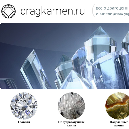
все о драгоценн
и ювелирных ук
Главная
Полудрагоценные
Поделочные
камни
камни