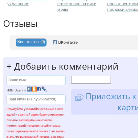
украшения
стиле вновь на пике
новым центро
моды
продажи алмаз
Отзывы
Все отзывы (0)
ВКонтакте
+
Добавить комментарий
или
Войти
Приложить к 
карт
Пожалуйста, указывайте реальный e-mail
адрес! На данный адрес будет отправлено
письмо с активационной ссылкой.
Комментарий появится на сайте только
после перехода по этой ссылке. Нам важно
знать, что вы реальный человек, а не спам-