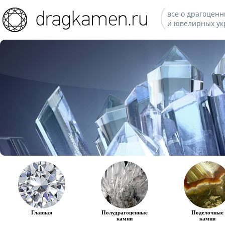
все о драгоценн
и ювелирных ук
Главная
Полудрагоценные
Поделочные
камни
камни