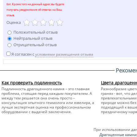
бот. Кроме того на данный адрес вы будете
получать уведомления об ответах на Ваш
отзыв.
Оценка
Положительный отзыв
Нейтральный отзыв
Отрицательный отзыв
Я согласен с
условиями размещения отзыва
Рекоме
Как проверить подлинность
Цвета драгоцен
Подлинность драгоценного камня – это главная
Разнообразие цвето
проблема, стоящая перед каждым покупателем. А
гранях - вот, что 
между тем решается она очень просто –
привлекательными 
консультация опытного геммолога или ювелира, а
природе можно без 
лучше экспертная оценка на профессиональном
подходящий к вашем
оборудовании с выдачей заключения.
праздничному наря
При использовании дан
Драгоценные камни